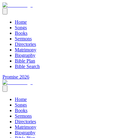
Home
Songs
Books
Sermons
Directories
Matrimony
Biography
Bible Plan
Bible Search
Promise 2026
Home
Songs
Books
Sermons
Directories
Matrimony
Biography