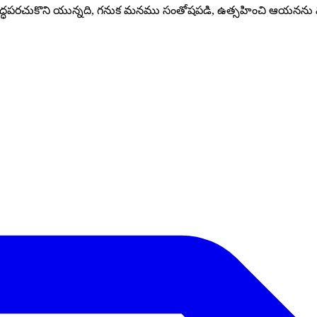
 సిద్ధపరచుకొని యున్నది, గనుక మనము సంతోషపడి, ఉత్సహించి ఆయనను 